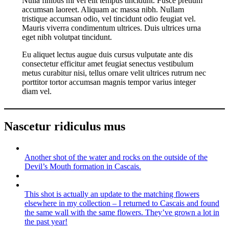
Nulla finibus mi vel elit tempus tincidunt. Fusce pretium
accumsan laoreet. Aliquam ac massa nibh. Nullam
tristique accumsan odio, vel tincidunt odio feugiat vel.
Mauris viverra condimentum ultrices. Duis ultrices urna
eget nibh volutpat tincidunt.
Eu aliquet lectus augue duis cursus vulputate ante dis
consectetur efficitur amet feugiat senectus vestibulum
metus curabitur nisi, tellus ornare velit ultrices rutrum nec
porttitor tortor accumsan magnis tempor varius integer
diam vel.
Nascetur ridiculus mus
Another shot of the water and rocks on the outside of the
Devil’s Mouth formation in Cascais.
This shot is actually an update to the matching flowers
elsewhere in my collection – I returned to Cascais and found
the same wall with the same flowers. They’ve grown a lot in
the past year!