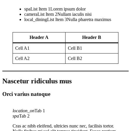
spa
List Item 1
Lorem ipsum dolor
camera
List Item 2
Nullam iaculis nisi
local_dining
List Item 3
Nulla pharetra maximus
Header A
Header B
Cell A1
Cell B1
Cell A2
Cell B2
Nascetur ridiculus mus
Orci varius natoque
location_on
Tab 1
spa
Tab 2
Cras ac nibh eleifend, ultricies nunc nec, facilisis tortor.